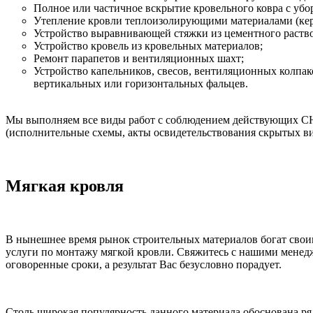
Полное или частичное вскрытие кровельного ковра с убор
Утепление кровли теплоизолирующими материалами (кера
Устройство выравнивающей стяжки из цементного раствор
Устройство кровель из кровельных материалов;
Ремонт парапетов и вентиляционных шахт;
Устройство капельников, свесов, вентиляционных колпа
вертикальных или горизонтальных фальцев.
Мы выполняем все виды работ с соблюдением действующих СН
(исполнительные схемы, акты освидетельствования скрытых вид
Мягкая кровля
В нынешнее время рынок строительных материалов богат свои
услуги по монтажу мягкой кровли. Свяжитесь с нашими менед
оговоренные сроки, а результат Вас безусловно порадует.
Столь широкая популярность данного материала обоснована ря