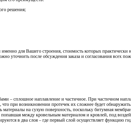
ого решения;
менно для Вашего строения, стоимость которых практически не
ожно уточнить после обсуждения заказа и согласования всех по
ами – сплошное наплавление и частичное. При частичном наплав
 что при возникновении протечек их сложнее будет обнаружить.
ть материалы на сухую поверхность, поскольку битумная мембра
, попавшая между кровельным материалом и кровлей, под воздейс
руются в два слоя – где первый слой осуществляет функцию ги