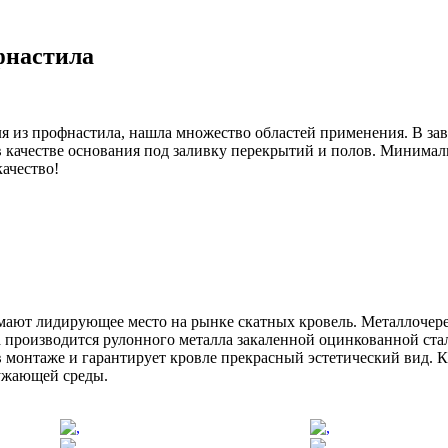
фнастила
вля из профнастила, нашла множество областей применения. В з
в качестве основания под заливку перекрытий и полов. Минимал
качество!
мают лидирующее место на рынке скатных кровель. Металлочер
 производится рулонного металла закаленной оцинкованной ст
в монтаже и гарантирует кровле прекрасный эстетический вид. К
ужающей среды.