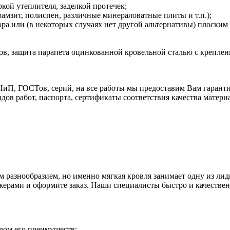
кой утеплителя, заделкой протечек;
мзит, полиспен, различные минераловатные плиты и т.п.);
а или (в некоторых случаях нет другой альтернативы) плоским а
ков, защита парапета оцинкованной кровельной сталью с крепл
иП, ГОСТов, серий, на все работы мы предоставим Вам гаран
ов работ, паспорта, сертификаты соответствия качества материа
м разнообразием, но именно мягкая кровля занимает одну из л
жерами и оформите заказ. Наши специалисты быстро и качестве
дом его преимуществ: